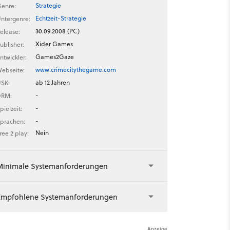
Strategie
enre:
Echtzeit-Strategie
ntergenre:
30.09.2008 (PC)
elease:
Xider Games
ublisher:
Games2Gaze
ntwickler:
www.crimecitythegame.com
ebseite:
ab 12 Jahren
SK:
-
DRM:
-
pielzeit:
-
prachen:
Nein
ree 2 play:
Minimale Systemanforderungen
Empfohlene Systemanforderungen