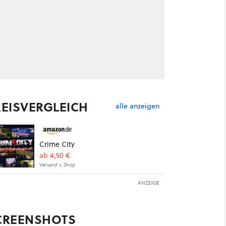
REISVERGLEICH
alle anzeigen
Crime City
ab 4,50 €
Versand s. Shop
ANZEIGE
CREENSHOTS