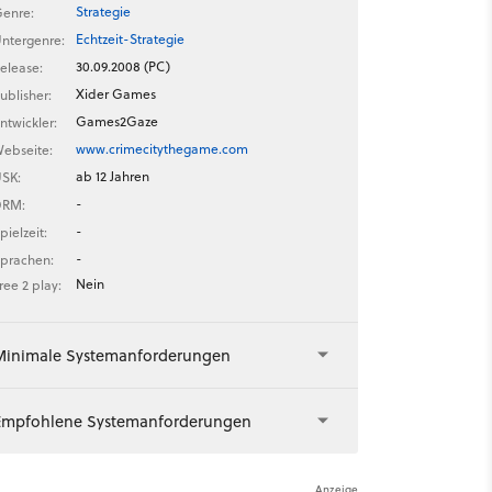
Strategie
enre:
Echtzeit-Strategie
ntergenre:
30.09.2008 (PC)
elease:
Xider Games
ublisher:
Games2Gaze
ntwickler:
www.crimecitythegame.com
ebseite:
ab 12 Jahren
SK:
-
DRM:
-
pielzeit:
-
prachen:
Nein
ree 2 play:
Minimale Systemanforderungen
Empfohlene Systemanforderungen