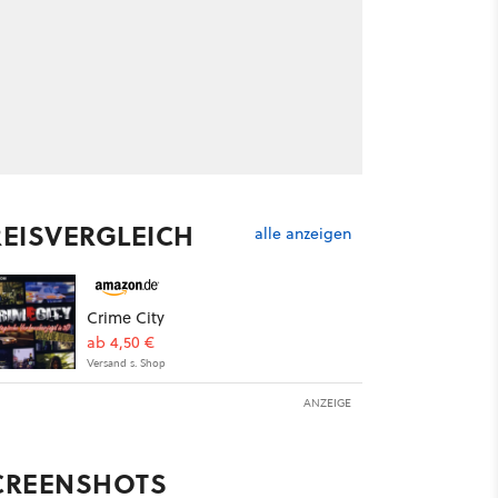
REISVERGLEICH
alle anzeigen
Crime City
ab 4,50 €
Versand s. Shop
ANZEIGE
CREENSHOTS