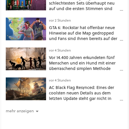
schlechtesten Sets überhaupt neu
auf und die ersten Stimmen sind
schon wieder kritisch
vor 2 Stunden
GTA 6: Rockstar hat offenbar neue
Hinweise auf die Map gedropped
und Fans sind ihnen bereits auf der
Schliche
vor 4 Stunden
Vor 14.400 Jahren erkundeten fünf
Menschen und ein Hund mit einer
überraschend simplen Methode
eine tiefe Höhle und hinterließen
Spuren für die Ewigkeit
vor 4 Stunden
AC Black Flag Resynced: Eines der
coolsten neuen Details aus dem
letzten Update steht gar nicht in
den Patch Notes
mehr anzeigen