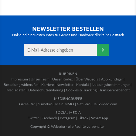
NEWSLETTER BESTELLEN
Hol' dir die neuesten Infos zu Games und Hardware direkt ins Postfach
RUBRIKEN
Impressum
|
Unser Team
|
Unser Kodex
|
Über Webedia
|
Abo kündigen
|
Bestellung widerrufen
|
Karriere
|
Newsletter
|
Kontakt
|
Nutzungsbestimmungen
|
Mediadaten
|
Datenschutzerklärung
|
Cookies & Tracking
|
Transparenzbericht
MEDIENGRUPPE
GameStar
|
GamePro
|
Mein MMO
|
GetHero
|
Jeuxvideo.com
SOCIAL MEDIA
Twitter
|
Facebook
|
Instagram
|
TikTok
|
WhatsApp
Copyright © Webedia - alle Rechte vorbehalten