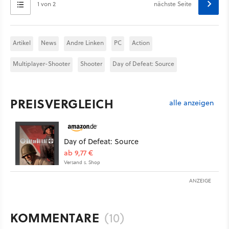
1 von 2
nächste Seite
Artikel
News
Andre Linken
PC
Action
Multiplayer-Shooter
Shooter
Day of Defeat: Source
PREISVERGLEICH
alle anzeigen
Day of Defeat: Source
ab 9,77 €
Versand s. Shop
ANZEIGE
KOMMENTARE
(10)