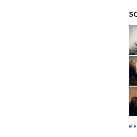
S
alle