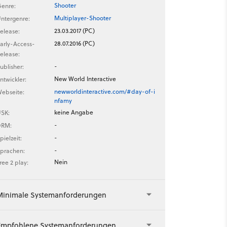
Shooter
enre:
Multiplayer-Shooter
ntergenre:
23.03.2017 (PC)
elease:
28.07.2016 (PC)
arly-Access-
elease:
-
ublisher:
New World Interactive
ntwickler:
newworldinteractive.com/#day-of-i
ebseite:
nfamy
keine Angabe
SK:
-
DRM:
-
pielzeit:
-
prachen:
Nein
ree 2 play:
Minimale Systemanforderungen
Empfohlene Systemanforderungen