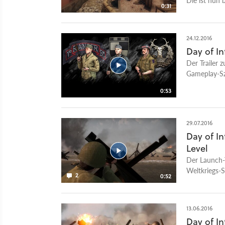
0:31
Entwickler d
Version der 
23. März 201
24.12.2016
Schlachten f
Day of In
Zweiten Welt
Der Trailer 
New World I
Gameplay-Sz
Modifikation
gibt es ab s
Source-Engi
0:53
die Einheite
Access-Vors
haben die En
Grafik des 
29.07.2016
Day of I
Level
Der Launch-
Weltkriegs-
2
0:52
historischen
13.06.2016
Day of I