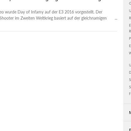
G
U
eo wurde Day of Infamy auf der E3 2016 vorgestellt. Der
Shooter im Zweiten Weltkrieg basiert auf der gleichnamigen
R
 für Insurgency. Es gibt Ingame-Material von der Landung
E
uppen auf Sizilien zu sehen.
R
P
E
W
U
S
S
F