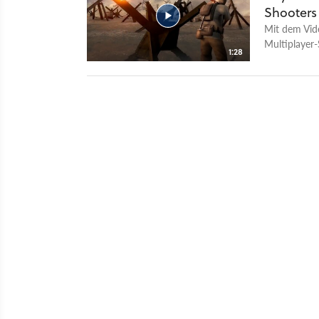
Shooters
Mit dem Vid
Multiplayer-
1:28
Modifikation
alliierter Tr