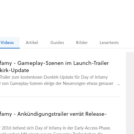
Videos
Artikel
Guides
Bilder
Lesertests
nfamy - Gameplay-Szenen im Launch-Trailer
kirk-Update
Trailer zum kostenlosen Dunkirk-Update für Day of Infamy
nd von Gameplay-Szenen einige der Neuerungen etwas genauer
ate bietet - inspiriert vom gleichnamigen Kinofilm des
Christopher Nolan - unter anderem eine neue Map namens
rbei dreht sich alles um die Evakuierung von Dünkirchen.
eine zweite Map, bei der die Schlacht von Breville
famy - Ankündigungstrailer verrät Release-
 wird. Des Weiteren haben die Entwickler ein wenig an der
e geschraubt, um eine detailliertere Darstellung von Gräsern
k zu ermöglichen.
 2016 befand sich Day of Infamy in der Early-Access-Phase.
bald vorbei: Mit einem neuen Gameplay-Trailer haben die