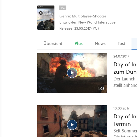
PC
Genre: Multiplayer-Shooter
Entwickler: New World Interactive
Release: 23.03.2017 (PC)
Übersicht
Plus
News
Test
24.07.2017
Day of I
zum Dun
Der Launch-
stellt anha
1:05
vor. Das Upd
Regisseurs 
Dunkirk. Hie
10.03.2017
Hinzu kommt 
Day of In
thematisiert
Termin
Grafik-Engin
und Laubwer
Seit Sommer
Die ist nun 