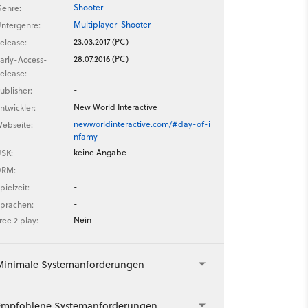
Shooter
enre:
Multiplayer-Shooter
ntergenre:
23.03.2017 (PC)
elease:
28.07.2016 (PC)
arly-Access-
elease:
-
ublisher:
New World Interactive
ntwickler:
newworldinteractive.com/#day-of-i
ebseite:
nfamy
keine Angabe
SK:
-
DRM:
-
pielzeit:
-
prachen:
Nein
ree 2 play:
Minimale Systemanforderungen
Empfohlene Systemanforderungen