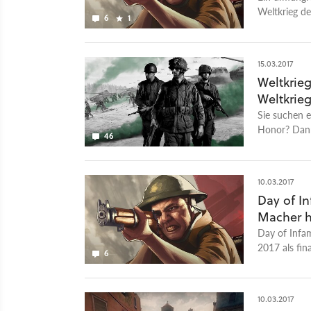
Weltkrieg de
6
1
drei weitere
15.03.2017
Weltkrie
Weltkrie
Sie suchen e
Honor? Dann 
46
10.03.2017
Day of I
Macher h
Day of Infa
2017 als fin
6
10.03.2017