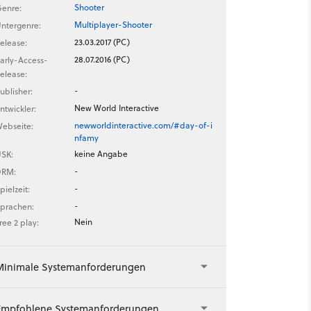
Shooter
enre:
Multiplayer-Shooter
ntergenre:
23.03.2017 (PC)
elease:
28.07.2016 (PC)
arly-Access-
elease:
-
ublisher:
New World Interactive
ntwickler:
newworldinteractive.com/#day-of-i
ebseite:
nfamy
keine Angabe
SK:
-
DRM:
-
pielzeit:
-
prachen:
Nein
ree 2 play:
Minimale Systemanforderungen
Empfohlene Systemanforderungen