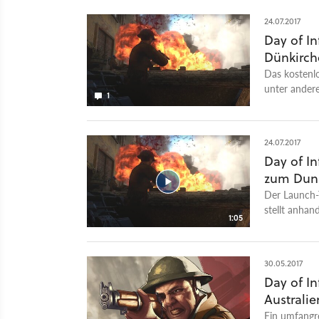
24.07.2017
Day of I
Dünkirc
Das kostenl
unter ander
1
24.07.2017
Day of I
zum Dun
Der Launch-
stellt anha
1:05
vor. Das Upd
Regisseurs 
Dunkirk. Hie
30.05.2017
Hinzu kommt 
Day of I
thematisiert
Australie
Grafik-Engin
und Laubwer
Ein umfangre