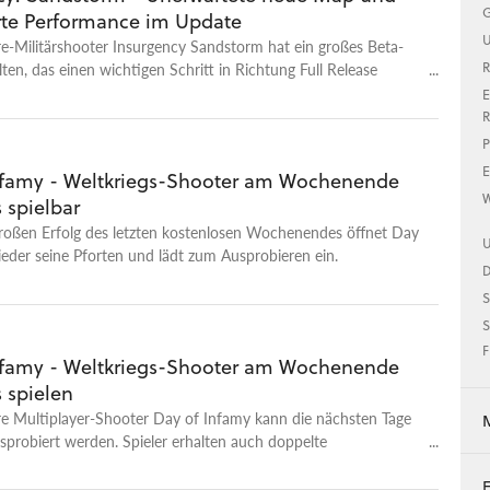
G
rte Performance im Update
U
e-Militärshooter Insurgency Sandstorm hat ein großes Beta-
ten, das einen wichtigen Schritt in Richtung Full Release
R
E
R
P
E
nfamy - Weltkriegs-Shooter am Wochenende
W
 spielbar
oßen Erfolg des letzten kostenlosen Wochenendes öffnet Day
U
eder seine Pforten und lädt zum Ausprobieren ein.
S
S
F
nfamy - Weltkriegs-Shooter am Wochenende
 spielen
e Multiplayer-Shooter Day of Infamy kann die nächsten Tage
sprobiert werden. Spieler erhalten auch doppelte
unkte.