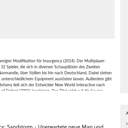
namigen Modifikation für Insurgency (2014). Der Multiplayer-
 32 Spieler, die sich in diversen Schauplätzen des Zweiten
Normandie, über Sizilien bis hin nach Deutschland. Dabei stehen
t unterschiedlichem Equipment ausrüsten lassen. Außerdem gibt
 Infamy ließ sich der Entwickler New World Interactive nach
f Defeat (2001) inspirieren. Der Titel setzt auf die Source-
d Interactive
Day of Infamy
Shooter
P
cy: Sandstorm - Unerwartete neue Map und