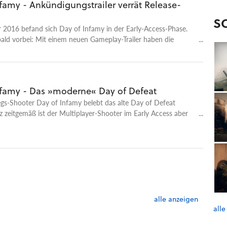
famy - Ankündigungstrailer verrät Release-
S
 2016 befand sich Day of Infamy in der Early-Access-Phase.
bald vorbei: Mit einem neuen Gameplay-Trailer haben die
en offiziellen Release-Termin bekannt gegeben. Die Standalone-
gleichnamigen Modifikation für Insurgency (2014) erscheint am
7. Der Multiplayer-Shooter bietet dann missionsbasierte
ür bis zu 32 Spieler, die sich in diversen Schauplätzen des
nfamy - Das »moderne« Day of Defeat
kriegs ansiedeln. Für Day of Infamy ließ sich der Entwickler
gs-Shooter Day of Infamy belebt das alte Day of Defeat
nteractive nach eigenen Angaben von der Half-Life-
z zeitgemäß ist der Multiplayer-Shooter im Early Access aber
 Day of Defeat (2001) inspirieren. Der Titel setzt auf die
ne. Das »moderne« Day of Defeat: Day of Infamy in der Early-
chau
alle anzeigen
alle