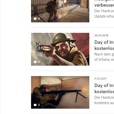
verbesse
Der Hardcor
Update erhal
4
vollzieht.
26.04.2018
Day of I
kostenlos
Nach dem gr
of Infamy wi
9
11.10.2017
Day of I
kostenlos
Der Hardcor
kostenlos au
2
Erfahrungsp