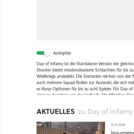
Autoplay
Day of Infamy ist die Standalone-Version der gleich
Shooter bietet missionsbasierte Schlachten für bis zu
Weltkriegs ansiedeln. Die Szenarien reichen von der 
auch mehrere Squad-Rollen zur Auswahl, die sich mi
es Koop-Optionen für bis zu acht Spieler. Für Day of
eigenen Angaben von der Half-Life-Modifikation Day o
Engine.
AKTUELLES
zu Day of Infamy
Spiel
PC
Action
Multiplayer-Shooter
New Worl
12.11.2018
Insurgen