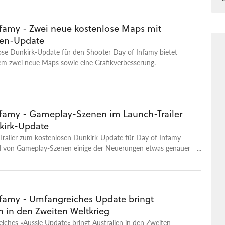
nfamy - Zwei neue kostenlose Maps mit
hen-Update
ose Dunkirk-Update für den Shooter Day of Infamy bietet
em zwei neue Maps sowie eine Grafikverbesserung.
nfamy - Gameplay-Szenen im Launch-Trailer
kirk-Update
Trailer zum kostenlosen Dunkirk-Update für Day of Infamy
nd von Gameplay-Szenen einige der Neuerungen etwas genauer
ate bietet - inspiriert vom gleichnamigen Kinofilm des
Christopher Nolan - unter anderem eine neue Map namens
rbei dreht sich alles um die Evakuierung von Dünkirchen.
eine zweite Map, bei der die Schlacht von Breville
nfamy - Umfangreiches Update bringt
 wird. Des Weiteren haben die Entwickler ein wenig an der
n in den Zweiten Weltkrieg
e geschraubt, um eine detailliertere Darstellung von Gräsern
k zu ermöglichen.
iches »Aussie Update« bringt Australien in den Zweiten