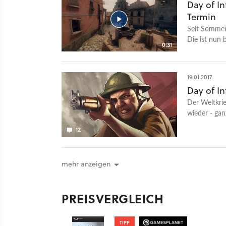
Day of In
Termin
Seit Sommer
Die ist nun 
0:31
Entwickler d
Version der 
23. März 201
19.01.2017
Schlachten f
Day of I
Zweiten Welt
Der Weltkrie
New World I
wieder - gan
Modifikation
nicht.
Source-Engi
12
Access-Vors
mehr anzeigen
PREISVERGLEICH
TIPP