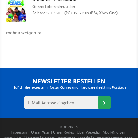
Genre: Lebenssimulation
Release: 21.06.2019 (PC), 16.07.2019 (PS4, Xbox One)
mehr anzeigen
NEWSLETTER BESTELLEN
Hol' dir die neuesten Infos zu Games und Hardware direkt ins Postfach
RUBRIKEN
Impressum
|
Unser Team
|
Unser Kodex
|
Über Webedia
|
Abo kündigen
|
Bestellung widerrufen
|
Karriere
|
Newsletter
|
Kontakt
|
Nutzungsbestimmungen
|