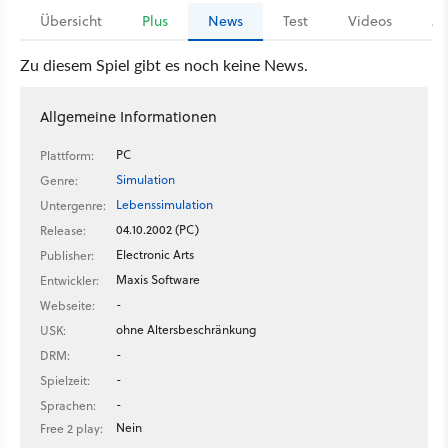
Übersicht
Plus
News
Test
Videos
Ar
Zu diesem Spiel gibt es noch keine News.
Allgemeine Informationen
PC
Plattform:
Simulation
Genre:
Lebenssimulation
Untergenre:
04.10.2002 (PC)
Release:
Electronic Arts
Publisher:
Maxis Software
Entwickler:
-
Webseite:
ohne Altersbeschränkung
USK:
-
DRM:
-
Spielzeit:
-
Sprachen:
Nein
Free 2 play: