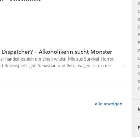
G
U
R
E
P
E
.. Dispatcher? - Alkoholikerin sucht Monster
W
er handelt es sich um einen wilden Mix aus Survival-Horror,
U
d Rollenspiel-Light. Sebastian und Petra wagen sich in die
-Version des russischen Gruselspiels. Aber spüren sie am Ende
S
ror? Oder verhindert das der eigenwillige Humor der Macher?
S
F
alle anzeigen