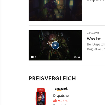
22.07.2015
Was ist .
Bei Dispatch
Roguelike un
Early-Access
1
10:10
wirklich Hor
PREISVERGLEICH
Dispatcher
ab 9,08 €
Versand s. Shop