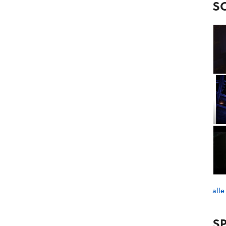
S
alle
SP