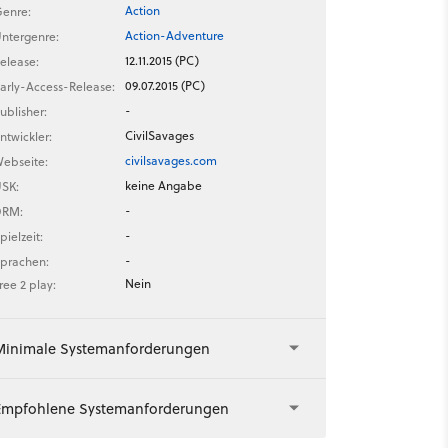
Action
enre:
Action-Adventure
ntergenre:
12.11.2015 (PC)
elease:
09.07.2015 (PC)
arly-Access-Release:
-
ublisher:
CivilSavages
ntwickler:
civilsavages.com
ebseite:
keine Angabe
SK:
-
DRM:
-
pielzeit:
-
prachen:
Nein
ree 2 play:
Minimale Systemanforderungen
Empfohlene Systemanforderungen