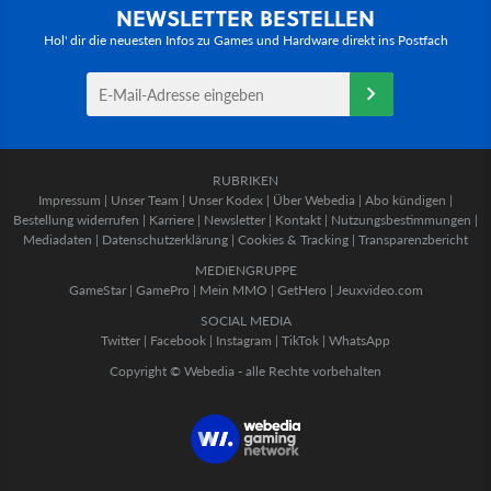
NEWSLETTER BESTELLEN
Hol' dir die neuesten Infos zu Games und Hardware direkt ins Postfach
RUBRIKEN
Impressum
|
Unser Team
|
Unser Kodex
|
Über Webedia
|
Abo kündigen
|
Bestellung widerrufen
|
Karriere
|
Newsletter
|
Kontakt
|
Nutzungsbestimmungen
|
Mediadaten
|
Datenschutzerklärung
|
Cookies & Tracking
|
Transparenzbericht
MEDIENGRUPPE
GameStar
|
GamePro
|
Mein MMO
|
GetHero
|
Jeuxvideo.com
SOCIAL MEDIA
Twitter
|
Facebook
|
Instagram
|
TikTok
|
WhatsApp
Copyright © Webedia - alle Rechte vorbehalten