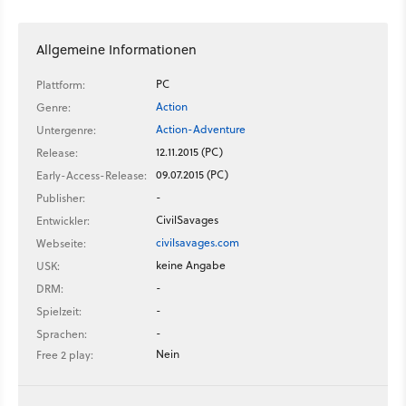
Horror? Oder verhindert das der eigenwillige Humor der
Macher?
Allgemeine Informationen
PC
Plattform:
Action
Genre:
Action-Adventure
Untergenre:
12.11.2015 (PC)
Release:
09.07.2015 (PC)
Early-Access-Release:
-
Publisher:
CivilSavages
Entwickler:
civilsavages.com
Webseite:
keine Angabe
USK:
-
DRM:
-
Spielzeit:
-
Sprachen:
Nein
Free 2 play: