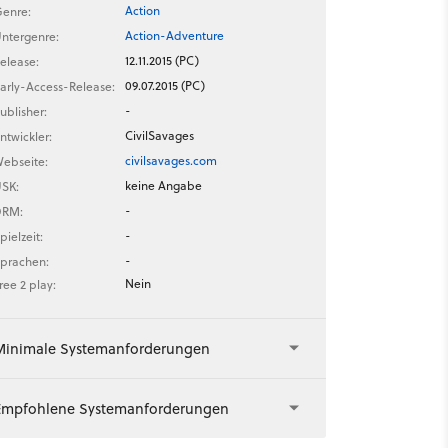
Action
enre:
Action-Adventure
ntergenre:
12.11.2015 (PC)
elease:
09.07.2015 (PC)
arly-Access-Release:
-
ublisher:
CivilSavages
ntwickler:
civilsavages.com
ebseite:
keine Angabe
SK:
-
DRM:
-
pielzeit:
-
prachen:
Nein
ree 2 play:
Minimale Systemanforderungen
Empfohlene Systemanforderungen