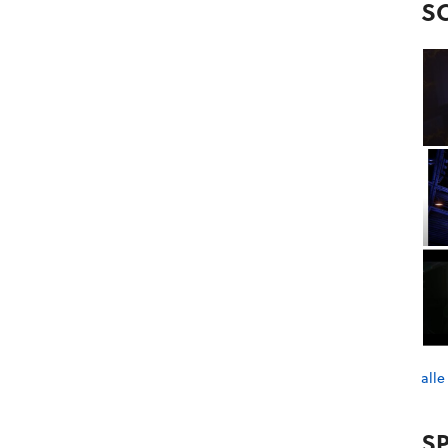
S
alle
SP