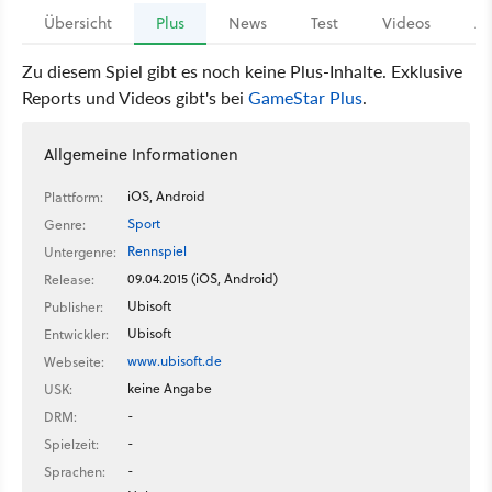
Übersicht
Plus
News
Test
Videos
Ar
Zu diesem Spiel gibt es noch keine Plus-Inhalte. Exklusive
Reports und Videos gibt's bei
GameStar Plus
.
Allgemeine Informationen
iOS, Android
Plattform:
Sport
Genre:
Rennspiel
Untergenre:
09.04.2015 (iOS, Android)
Release:
Ubisoft
Publisher:
Ubisoft
Entwickler:
www.ubisoft.de
Webseite:
keine Angabe
USK:
-
DRM:
-
Spielzeit:
-
Sprachen: