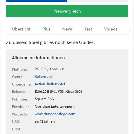
Preisvergleich
Übersicht
Plus
News
Test
Videos
Ar
Zu diesem Spiel gibt es noch keine Guides.
Allgemeine Informationen
PC, PS3, Xbox 360
Plattform:
Rollenspiel
Genre:
Action-Rollenspiel
Untergenre:
17.06.2011 (PC, PS3, Xbox 360)
Release:
Square Enix
Publisher:
Obsidian Entertainment
Entwickler:
www.dungeonsiege.com
Webseite:
ab 12 Jahren
USK:
-
DRM: