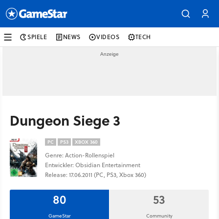
SPIELE
NEWS
VIDEOS
TECH
Dungeon Siege 3
PC
PS3
XBOX 360
Genre: Action-Rollenspiel
Entwickler: Obsidian Entertainment
Release: 17.06.2011 (PC, PS3, Xbox 360)
80
53
GameStar
Community