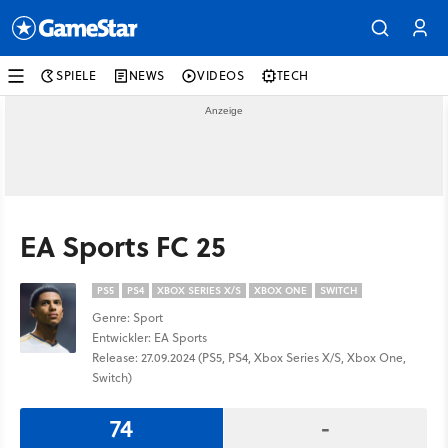
SPIELE
NEWS
VIDEOS
TECH
EA Sports FC 25
PS5
PS4
XBOX SERIES X/S
XBOX ONE
SWITCH
Genre: Sport
Entwickler: EA Sports
Release: 27.09.2024 (PS5, PS4, Xbox Series X/S, Xbox One,
Switch)
74
-