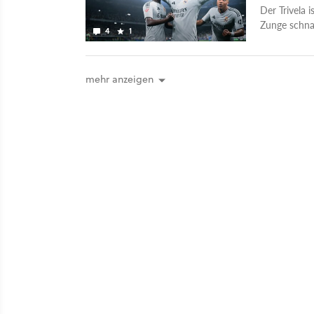
Der Trivela 
Zunge schnal
4
1
Schusstechn
mehr anzeigen