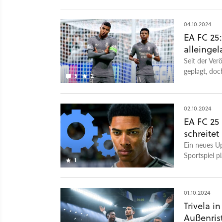
04.10.2024
EA FC 25:
alleingel
Seit der Ve
geplagt, doc
5
2
Fans.
02.10.2024
EA FC 25 
schreitet
Ein neues Up
Sportspiel p
1
01.10.2024
Trivela i
Außenris