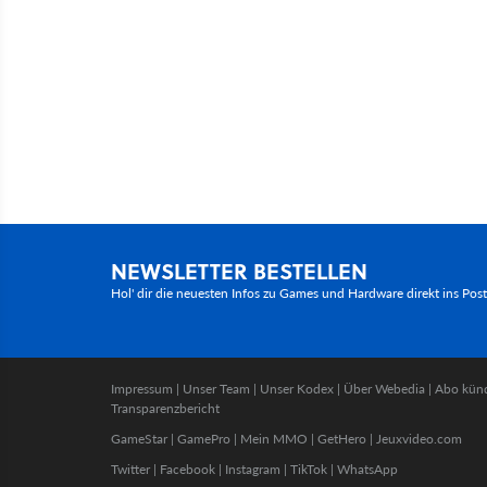
NEWSLETTER BESTELLEN
Hol' dir die neuesten Infos zu Games und Hardware direkt ins Pos
Impressum
|
Unser Team
|
Unser Kodex
|
Über Webedia
|
Abo kün
Transparenzbericht
GameStar
|
GamePro
|
Mein MMO
|
GetHero
|
Jeuxvideo.com
Twitter
|
Facebook
|
Instagram
|
TikTok
|
WhatsApp