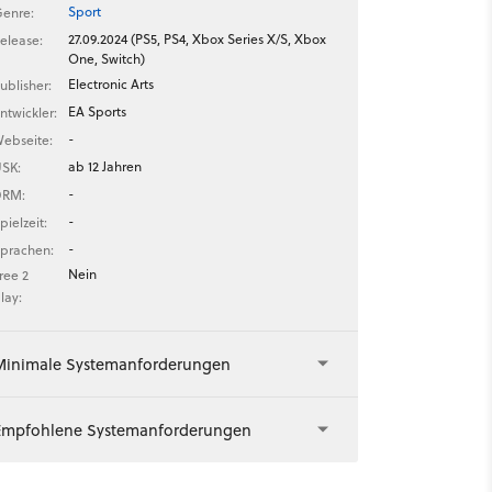
Sport
enre:
27.09.2024 (PS5, PS4, Xbox Series X/S, Xbox
elease:
One, Switch)
Electronic Arts
ublisher:
EA Sports
ntwickler:
-
ebseite:
ab 12 Jahren
SK:
-
DRM:
-
pielzeit:
-
prachen:
Nein
ree 2
lay:
Minimale Systemanforderungen
Empfohlene Systemanforderungen