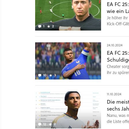
EA FC 25:
wie ein L
Je höher ihr
Kick-Off-Gli
1
2
verteidigen 
24.10.2024
EA FC 25:
Schuldig
Cheater sor
ihr zu spüren
10
3
11.10.2024
Die meis
sechs Ja
Nanu, was m
die Liste of
12
2
3.