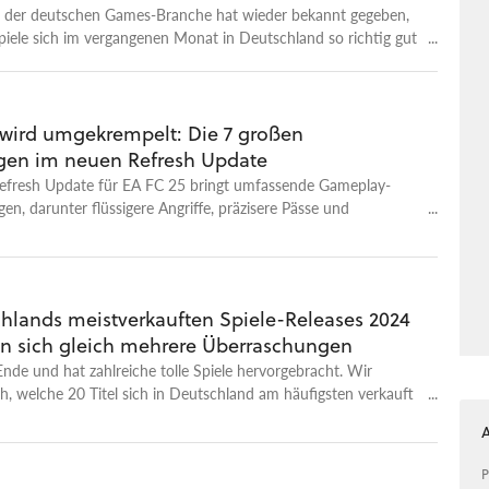
 der deutschen Games-Branche hat wieder bekannt gegeben,
iele sich im vergangenen Monat in Deutschland so richtig gut
en.
 wird umgekrempelt: Die 7 großen
en im neuen Refresh Update
efresh Update für EA FC 25 bringt umfassende Gameplay-
en, darunter flüssigere Angriffe, präzisere Pässe und
e Verteidigung.
chlands meistverkauften Spiele-Releases 2024
en sich gleich mehrere Überraschungen
Ende und hat zahlreiche tolle Spiele hervorgebracht. Wir
h, welche 20 Titel sich in Deutschland am häufigsten verkauft
P