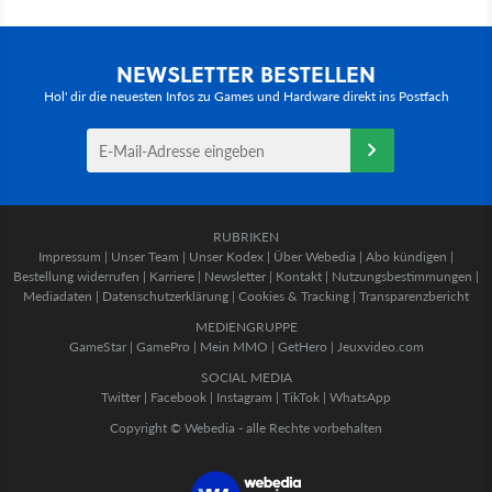
NEWSLETTER BESTELLEN
Hol' dir die neuesten Infos zu Games und Hardware direkt ins Postfach
RUBRIKEN
Impressum
|
Unser Team
|
Unser Kodex
|
Über Webedia
|
Abo kündigen
|
Bestellung widerrufen
|
Karriere
|
Newsletter
|
Kontakt
|
Nutzungsbestimmungen
|
Mediadaten
|
Datenschutzerklärung
|
Cookies & Tracking
|
Transparenzbericht
MEDIENGRUPPE
GameStar
|
GamePro
|
Mein MMO
|
GetHero
|
Jeuxvideo.com
SOCIAL MEDIA
Twitter
|
Facebook
|
Instagram
|
TikTok
|
WhatsApp
Copyright © Webedia - alle Rechte vorbehalten