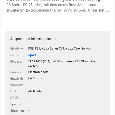
EA Sports FC 25 bringt mit dem neuen Rush-Modus und
erweiterten Taktikoptionen frischen Wind ins Spiel. Unser Test
zeigt, ob die Neuerungen ausreichen, um die Fußballserie
wirklich zu revolutionieren.
Allgemeine Informationen
PS5, PS4, Xbox Series X/S, Xbox One, Switch
Plattform:
Sport
Genre:
27.09.2024 (PS5, PS4, Xbox Series X/S, Xbox One,
Release:
Switch)
Electronic Arts
Publisher:
EA Sports
Entwickler:
-
Webseite:
ab 12 Jahren
USK:
-
DRM:
-
Spielzeit:
-
Sprachen: