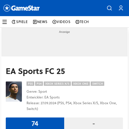
SPIELE
NEWS
VIDEOS
TECH
EA Sports FC 25
PS5
PS4
XBOX SERIES X/S
XBOX ONE
SWITCH
Genre: Sport
Entwickler: EA Sports
Release: 27.09.2024 (PS5, PS4, Xbox Series X/S, Xbox One,
Switch)
74
-