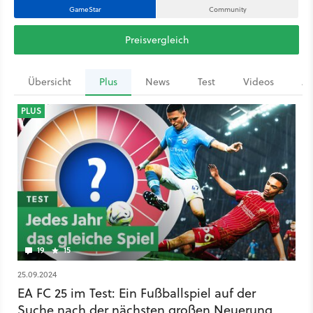
GameStar
Community
Preisvergleich
Übersicht
Plus
News
Test
Videos
Ar
PLUS
19
15
25.09.2024
EA FC 25 im Test: Ein Fußballspiel auf der
Suche nach der nächsten großen Neuerung