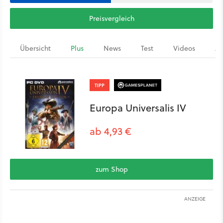
Preisvergleich
Übersicht
Plus
News
Test
Videos
Ar
TIPP
Europa Universalis IV
ab 4,93 €
zum Shop
ANZEIGE