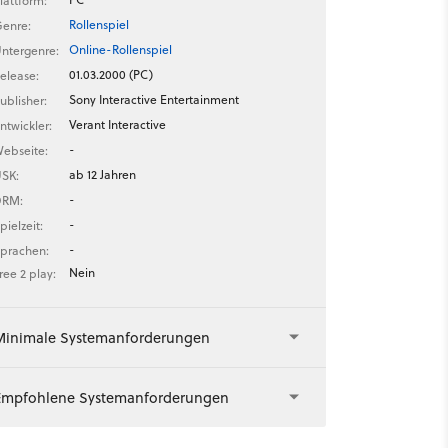
lattform:
Rollenspiel
enre:
Online-Rollenspiel
ntergenre:
01.03.2000 (PC)
elease:
Sony Interactive Entertainment
ublisher:
Verant Interactive
ntwickler:
-
ebseite:
ab 12 Jahren
SK:
-
DRM:
-
pielzeit:
-
prachen:
Nein
ree 2 play:
Minimale Systemanforderungen
Empfohlene Systemanforderungen