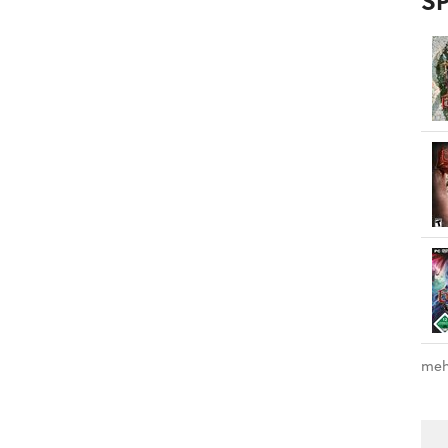
SP
meh