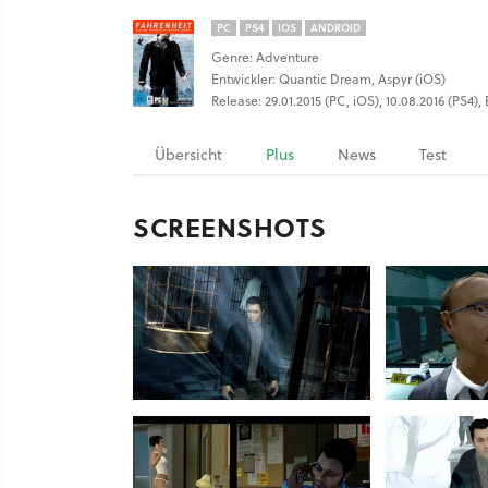
PC
PS4
IOS
ANDROID
Genre: Adventure
Entwickler: Quantic Dream, Aspyr (iOS)
Release: 29.01.2015 (PC, iOS), 10.08.2016 (PS4),
Übersicht
Plus
News
Test
SCREENSHOTS