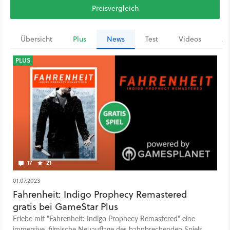
Preisvergleich
Übersicht
Plus
News
Test
Videos
Ar
PLUS
17
21
01.07.2023
Fahrenheit: Indigo Prophecy Remastered
gratis bei GameStar Plus
Erlebe mit "Fahrenheit: Indigo Prophecy Remastered" eine
immersive, filmische Neuauflage des bahnbrechenden Spiels