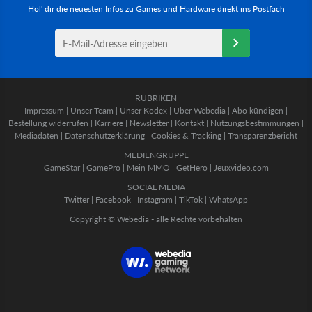
Hol' dir die neuesten Infos zu Games und Hardware direkt ins Postfach
RUBRIKEN
Impressum
|
Unser Team
|
Unser Kodex
|
Über Webedia
|
Abo kündigen
|
Bestellung widerrufen
|
Karriere
|
Newsletter
|
Kontakt
|
Nutzungsbestimmungen
|
Mediadaten
|
Datenschutzerklärung
|
Cookies & Tracking
|
Transparenzbericht
MEDIENGRUPPE
GameStar
|
GamePro
|
Mein MMO
|
GetHero
|
Jeuxvideo.com
SOCIAL MEDIA
Twitter
|
Facebook
|
Instagram
|
TikTok
|
WhatsApp
Copyright © Webedia - alle Rechte vorbehalten