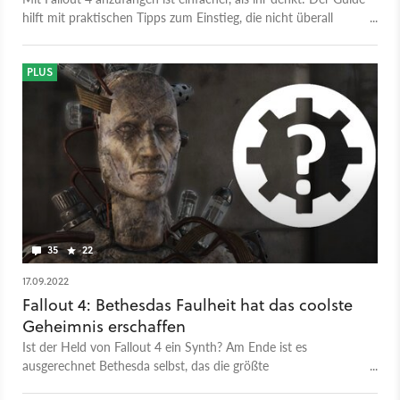
hilft mit praktischen Tipps zum Einstieg, die nicht überall
stehen.
PLUS
35
22
17.09.2022
Fallout 4: Bethesdas Faulheit hat das coolste
Geheimnis erschaffen
Ist der Held von Fallout 4 ein Synth? Am Ende ist es
ausgerechnet Bethesda selbst, das die größte
Verschwörungstheorie des Rollenspiels befeuert.