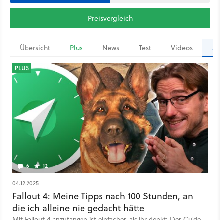
Preisvergleich
Übersicht
Plus
News
Test
Videos
Ar
PLUS
6
12
04.12.2025
Fallout 4: Meine Tipps nach 100 Stunden, an
die ich alleine nie gedacht hätte
Mit Fallout 4 anzufangen ist einfacher, als ihr denkt: Der Guide