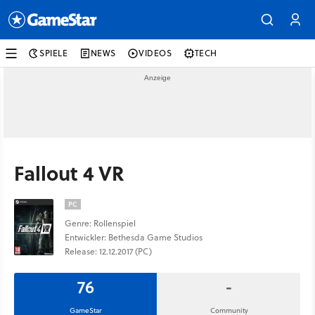
SPIELE
NEWS
VIDEOS
TECH
Fallout 4 VR
PC
Genre: Rollenspiel
Entwickler: Bethesda Game Studios
Release: 12.12.2017 (PC)
76
-
GameStar
Community