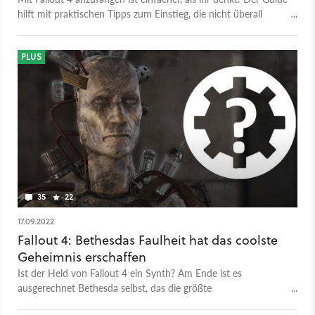
hilft mit praktischen Tipps zum Einstieg, die nicht überall
stehen.
PLUS
35
22
17.09.2022
Fallout 4: Bethesdas Faulheit hat das coolste
Geheimnis erschaffen
Ist der Held von Fallout 4 ein Synth? Am Ende ist es
ausgerechnet Bethesda selbst, das die größte
Verschwörungstheorie des Rollenspiels befeuert.