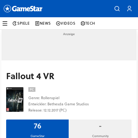
SPIELE
NEWS
VIDEOS
TECH
Fallout 4 VR
PC
Genre: Rollenspiel
Entwickler: Bethesda Game Studios
Release: 12.12.2017 (PC)
76
-
GameStar
Community