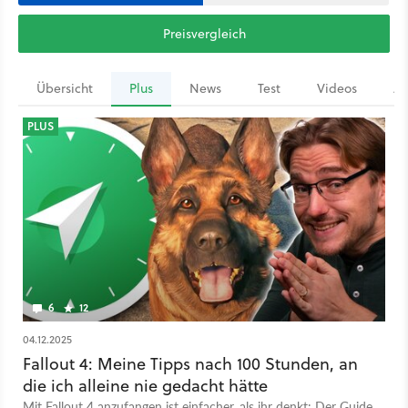
Preisvergleich
Übersicht
Plus
News
Test
Videos
Ar
PLUS
6
12
04.12.2025
Fallout 4: Meine Tipps nach 100 Stunden, an
die ich alleine nie gedacht hätte
Mit Fallout 4 anzufangen ist einfacher, als ihr denkt: Der Guide