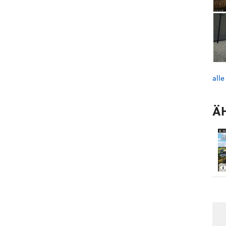
alle
Ä