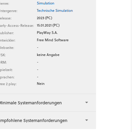
Simulation
enre:
Technische Simulation
ntergenre:
2023 (PC)
elease:
15.01.2021 (PC)
arly-Access-Release:
PlayWay S.A.
ublisher:
Free Mind Software
ntwickler:
-
ebseite:
keine Angabe
SK:
-
DRM:
-
pielzeit:
-
prachen:
Nein
ree 2 play:
Minimale Systemanforderungen
Empfohlene Systemanforderungen