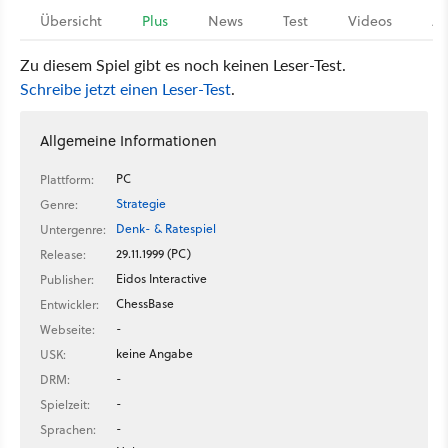
Übersicht
Plus
News
Test
Videos
Ar
Zu diesem Spiel gibt es noch keinen Leser-Test.
Schreibe jetzt einen Leser-Test
.
Allgemeine Informationen
PC
Plattform:
Strategie
Genre:
Denk- & Ratespiel
Untergenre:
29.11.1999 (PC)
Release:
Eidos Interactive
Publisher:
ChessBase
Entwickler:
-
Webseite:
keine Angabe
USK:
-
DRM:
-
Spielzeit:
-
Sprachen: