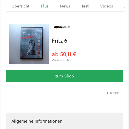
Übersicht
Plus
News
Test
Videos
Ar
Fritz 6
ab 50,11 €
Versand s. Shop
zum Shop
ANZEIGE
Allgemeine Informationen