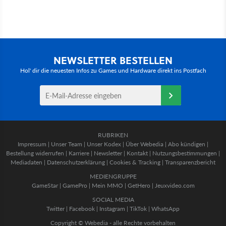
NEWSLETTER BESTELLEN
Hol' dir die neuesten Infos zu Games und Hardware direkt ins Postfach
RUBRIKEN
Impressum
|
Unser Team
|
Unser Kodex
|
Über Webedia
|
Abo kündigen
|
Bestellung widerrufen
|
Karriere
|
Newsletter
|
Kontakt
|
Nutzungsbestimmungen
|
Mediadaten
|
Datenschutzerklärung
|
Cookies & Tracking
|
Transparenzbericht
MEDIENGRUPPE
GameStar
|
GamePro
|
Mein MMO
|
GetHero
|
Jeuxvideo.com
SOCIAL MEDIA
Twitter
|
Facebook
|
Instagram
|
TikTok
|
WhatsApp
Copyright © Webedia - alle Rechte vorbehalten