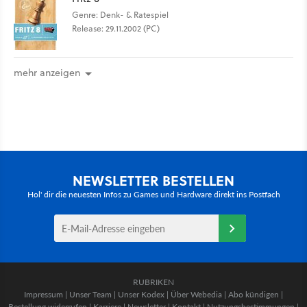
Genre: Denk- & Ratespiel
Release: 29.11.2002 (PC)
mehr anzeigen
NEWSLETTER BESTELLEN
Hol' dir die neuesten Infos zu Games und Hardware direkt ins Postfach
RUBRIKEN
Impressum
|
Unser Team
|
Unser Kodex
|
Über Webedia
|
Abo kündigen
|
Bestellung widerrufen
|
Karriere
|
Newsletter
|
Kontakt
|
Nutzungsbestimmungen
|