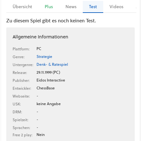
Übersicht
Plus
News
Test
Videos
Ar
Zu diesem Spiel gibt es noch keinen Test.
Allgemeine Informationen
PC
Plattform:
Strategie
Genre:
Denk- & Ratespiel
Untergenre:
29.11.1999 (PC)
Release:
Eidos Interactive
Publisher:
ChessBase
Entwickler:
-
Webseite:
keine Angabe
USK:
-
DRM:
-
Spielzeit:
-
Sprachen:
Nein
Free 2 play: