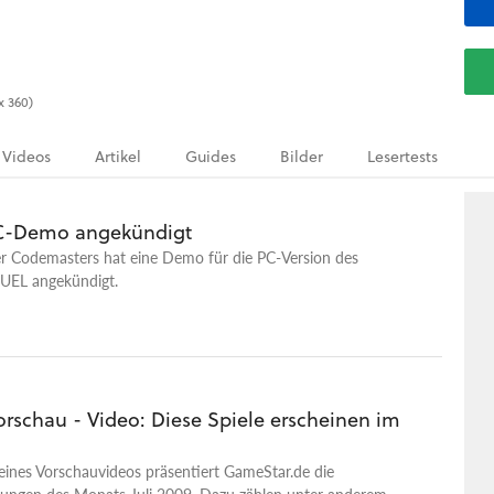
x 360)
Videos
Artikel
Guides
Bilder
Lesertests
PC-Demo angekündigt
er Codemasters hat eine Demo für die PC-Version des
FUEL angekündigt.
rschau - Video: Diese Spiele erscheinen im
ines Vorschauvideos präsentiert GameStar.de die
ungen des Monats Juli 2009. Dazu zählen unter anderem