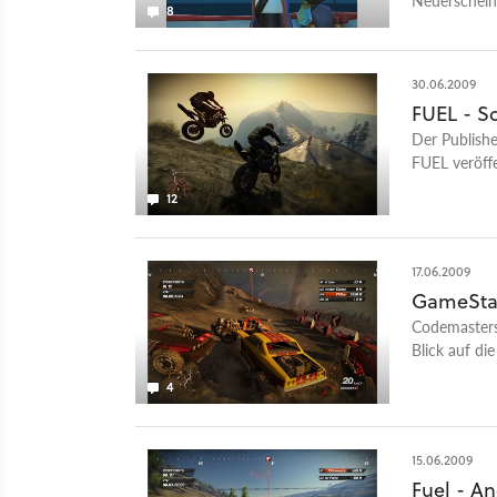
8
Spiele wie C
30.06.2009
FUEL - S
Der Publish
FUEL veröffe
12
17.06.2009
GameStar
Codemasters'
Blick auf di
4
15.06.2009
Fuel - An