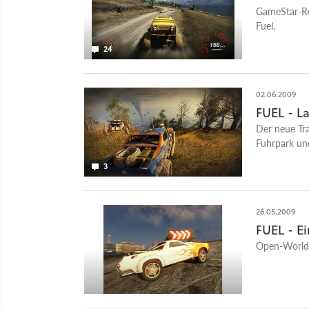
GameStar-Re
Fuel.
24
02.06.2009
FUEL - La
Der neue Tr
Fuhrpark und
3
26.05.2009
FUEL - E
Open-World-