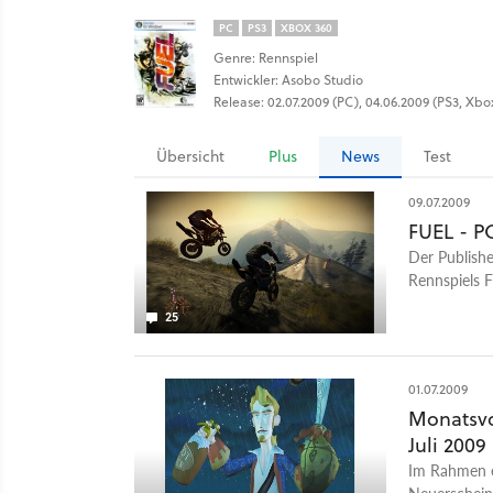
PC
PS3
XBOX 360
Genre: Rennspiel
Entwickler: Asobo Studio
Release: 02.07.2009 (PC), 04.06.2009 (PS3, Xbo
Übersicht
Plus
News
Test
09.07.2009
FUEL - 
Der Publish
Rennspiels 
25
01.07.2009
Monatsvo
Juli 2009
Im Rahmen e
Neuerschein