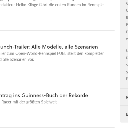
G
dakteur Heiko Klinge fährt die ersten Runden im Rennspiel
U
R
P
E
W
unch-Trailer: Alle Modelle, alle Szenarien
U
ailer zum Open-World-Rennspiel FUEL stellt den kompletten
 alle Szenarien vor.
S
S
F
intrag ins Guinness-Buch der Rekorde
Racer mit der größten Spielwelt