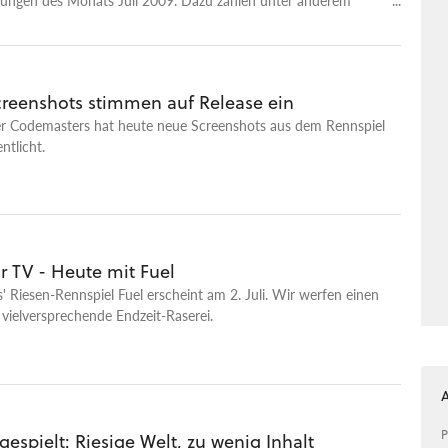
all of Juarez: Bound in Blood und das Rennspiel FUEL.
creenshots stimmen auf Release ein
er Codemasters hat heute neue Screenshots aus dem Rennspiel
ntlicht.
 TV - Heute mit Fuel
 Riesen-Rennspiel Fuel erscheint am 2. Juli. Wir werfen einen
e vielversprechende Endzeit-Raserei.
P
gespielt: Riesige Welt, zu wenig Inhalt