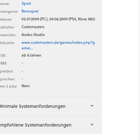
Sport
enre:
Rennspiel
ntergenre:
02.07.2009 (PC), 04.06.2009 (PS3, Xbox 360)
elease:
Codemasters
ublisher:
Asobo Studio
ntwickler:
www.codemasters.de/games/index.php?g
ebseite:
amei…
ab 6 Jahren
SK:
-
DRM:
-
pielzeit:
-
prachen:
Nein
ree 2 play:
Minimale Systemanforderungen
Empfohlene Systemanforderungen