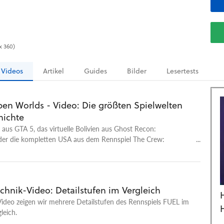
x 360)
Videos
Artikel
Guides
Bilder
Lesertests
pen Worlds - Video: Die größten Spielwelten
hichte
aus GTA 5, das virtuelle Bolivien aus Ghost Recon:
der die kompletten USA aus dem Rennspiel The Crew:
Welten werden immer größer. Entwickler schaffen es heutzutage
dratkilometer große Maps zu erschaffen, die uns als riesige
dienen. Doch welches ist die größte Open World, die es jemals
das gigantische Skyrim, die Insel Medici aus Just Cause 3 oder
chnik-Video: Detailstufen im Vergleich
nde eine riesige Überraschung auf dem Spitzenplatz? Wir
ideo zeigen wir mehrere Detailstufen des Rennspiels FUEL im
uf die Suche nach Antworten gemacht und standen damit vor
leich.
rigen Aufgabe: Nur in seltenen Fällen gibt es offizielle Angaben
ner Spielwelt. Entwickler und Publisher rücken nicht gerne mit