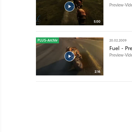
Preview-Vid
5:00
PLUS-Archiv
20.02.2009
Fuel - P
Preview-Vid
2:16