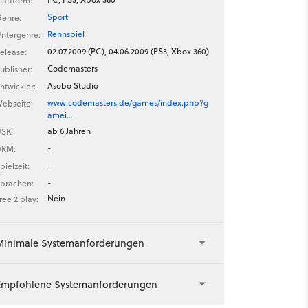
lattform:
Sport
enre:
Rennspiel
ntergenre:
02.07.2009 (PC), 04.06.2009 (PS3, Xbox 360)
elease:
Codemasters
ublisher:
Asobo Studio
ntwickler:
www.codemasters.de/games/index.php?g
ebseite:
amei…
ab 6 Jahren
SK:
-
DRM:
-
pielzeit:
-
prachen:
Nein
ree 2 play:
Minimale Systemanforderungen
Empfohlene Systemanforderungen