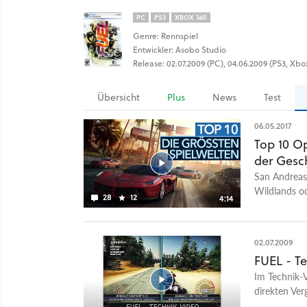
PC
PS3
XBOX 360
Genre: Rennspiel
Entwickler: Asobo Studio
Release: 02.07.2009 (PC), 04.06.2009 (PS3, Xbo
Übersicht
Plus
News
Test
06.05.2017
Top 10 O
der Gesc
San Andreas 
Wildlands o
28
12
4:14
Videospiel-
hunderte Qua
Spielplätze 
02.07.2009
gab? Ist es 
FUEL - Te
wartet am E
Im Technik-V
haben uns a
direkten Verg
einer schwie
zur Größe ei