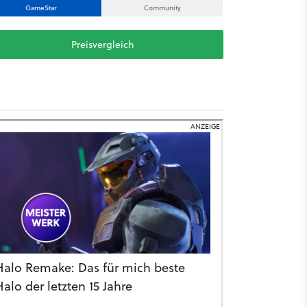
GameStar
Community
Preisvergleich