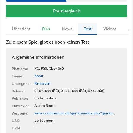
Preisvergleich
Übersicht
Plus
News
Test
Videos
Ar
Zu diesem Spiel gibt es noch keinen Test.
Allgemeine Informationen
PC, PS3, Xbox 360
Plattform:
Sport
Genre:
Rennspiel
Untergenre:
02.07.2009 (PC), 04.06.2009 (PS3, Xbox 360)
Release:
Codemasters
Publisher:
Asobo Studio
Entwickler:
www.codemasters.de/games/index.php?gamei…
Webseite:
ab 6 Jahren
USK:
-
DRM: