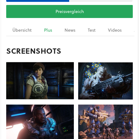
Preisvergleich
Übersicht
Plus
News
Test
Videos
Ar
SCREENSHOTS