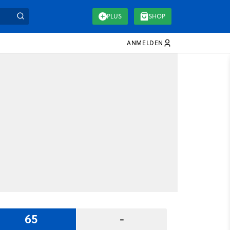
PLUS
SHOP
ANMELDEN
65
-