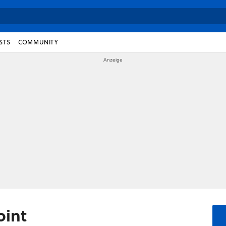
STS
COMMUNITY
oint