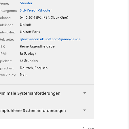
Shooter
enre:
3rd-Person-Shooter
ntergenre:
04.10.2019 (PC, PS4, Xbox One)
elease:
Ubisoft
ublisher:
Ubisoft Paris
ntwickler:
ghost-recon.ubisoft.com/game/de-de
ebseite:
Keine Jugendfreigabe
SK:
Ja (Uplay)
DRM:
35 Stunden
pielzeit:
Deutsch, Englisch
prachen:
Nein
ree 2 play:
Minimale Systemanforderungen
Empfohlene Systemanforderungen