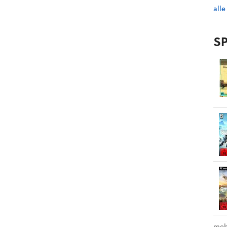
alle
SP
meh