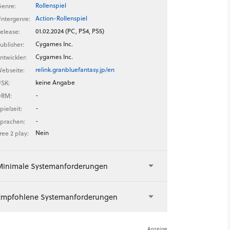
Rollenspiel
enre:
Action-Rollenspiel
ntergenre:
01.02.2024 (PC, PS4, PS5)
elease:
Cygames Inc.
ublisher:
Cygames Inc.
ntwickler:
relink.granbluefantasy.jp/en
ebseite:
keine Angabe
SK:
-
DRM:
-
pielzeit:
-
prachen:
Nein
ree 2 play:
Minimale Systemanforderungen
Empfohlene Systemanforderungen