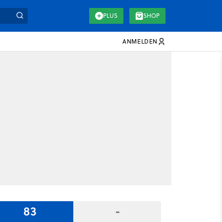
PLUS
SHOP
ANMELDEN
83
-