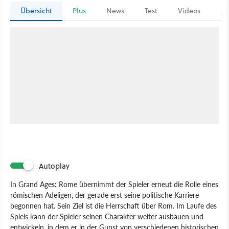
Übersicht
Plus
News
Test
Videos
Ar
Autoplay
In Grand Ages: Rome übernimmt der Spieler erneut die Rolle eines
römischen Adeligen, der gerade erst seine politische Karriere
begonnen hat. Sein Ziel ist die Herrschaft über Rom. Im Laufe des
Spiels kann der Spieler seinen Charakter weiter ausbauen und
entwickeln, in dem er in der Gunst von verschiedenen historischen