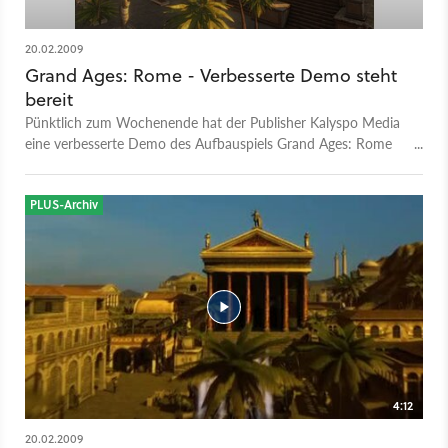
20.02.2009
Grand Ages: Rome - Verbesserte Demo steht
bereit
Pünktlich zum Wochenende hat der Publisher Kalyspo Media
eine verbesserte Demo des Aufbauspiels Grand Ages: Rome
veröffentlicht. In der neuen Probierversion wurde unter
anderem der Schwierigkeitsgrad angepasst, die
Benutzeroberfläche überarbeitet und die allgemeine Stabilität
PLUS-Archiv
des Spiels verbessert.
4:12
20.02.2009