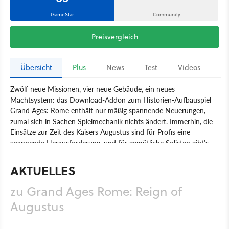
GameStar
Community
Preisvergleich
Übersicht
Plus
News
Test
Videos
Ar
Zwölf neue Missionen, vier neue Gebäude, ein neues
Machtsystem: das Download-Addon zum Historien-Aufbauspiel
Grand Ages: Rome enthält nur mäßig spannende Neuerungen,
zumal sich in Sachen Spielmechanik nichts ändert. Immerhin, die
Einsätze zur Zeit des Kaisers Augustus sind für Profis eine
spannende Herausforderung, und für gemütliche Solisten gibt’s
einen Schwung frischer Siedlungskarten.
AKTUELLES
Spiel
PC
Aufbau-Strategie
Strategie
Kalypso Media
zu Grand Ages Rome: Reign of
Haemimont Games
Grand Ages Rome: Reign of Augustus
Augustus