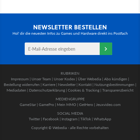
NEWSLETTER BESTELLEN
Hol' dir die neuesten Infos zu Games und Hardware direkt ins Postfach
RUBRIKEN
Impressum
|
Unser Team
|
Unser Kodex
|
Über Webedia
|
Abo kündigen
|
Bestellung widerrufen
|
Karriere
|
Newsletter
|
Kontakt
|
Nutzungsbestimmungen
|
Mediadaten
|
Datenschutzerklärung
|
Cookies & Tracking
|
Transparenzbericht
MEDIENGRUPPE
GameStar
|
GamePro
|
Mein MMO
|
GetHero
|
Jeuxvideo.com
SOCIAL MEDIA
Twitter
|
Facebook
|
Instagram
|
TikTok
|
WhatsApp
Copyright © Webedia - alle Rechte vorbehalten