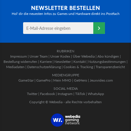
NEWSLETTER BESTELLEN
Hol' dir die neuesten Infos zu Games und Hardware direkt ins Postfach
RUBRIKEN
Impressum
|
Unser Team
|
Unser Kodex
|
Über Webedia
|
Abo kündigen
|
Bestellung widerrufen
|
Karriere
|
Newsletter
|
Kontakt
|
Nutzungsbestimmungen
|
Mediadaten
|
Datenschutzerklärung
|
Cookies & Tracking
|
Transparenzbericht
MEDIENGRUPPE
GameStar
|
GamePro
|
Mein MMO
|
GetHero
|
Jeuxvideo.com
SOCIAL MEDIA
Twitter
|
Facebook
|
Instagram
|
TikTok
|
WhatsApp
Copyright © Webedia - alle Rechte vorbehalten