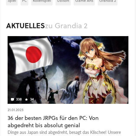
Spiel
PC
Rollenspiel
Ubisoft
Game Arts
Grandia 2
AKTUELLES
zu Grandia 2
338
34
21.01.2023
36 der besten JRPGs für den PC: Von
abgedreht bis absolut genial
Dinge aus Japan sind abgedreht, besagt das Klischee! Unsere