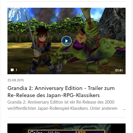
14,99 Euro. Sollte man noch eine Dreamcast-Version des
Titels besitzen, kann man die Spielstände in die PC-Version
importieren.
1
01:41
25.08.2015
Grandia 2: Anniversary Edition - Trailer zum
Re-Release des Japan-RPG-Klassikers
Grandia 2: Anniversary Edition ist ein Re-Release des 2000
veröffentlichten Japan-Rollenspiel-Klassikers. Unter anderem
gibt es eine verbesserte Grafik und neue Features. Der
Gameplay-Trailer zeigt, wo genau die Unterschiede und
Verbesserungen liegen.