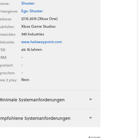
Shooter
enre:
Ego-Shooter
ntergenre:
27.10.2015 (Xbox One)
elease:
Xbox Game Studios
ublisher:
343 Industries
ntwickler:
www.halowaypoint.com
ebseite:
ab 16 Jahren
SK:
-
DRM:
-
pielzeit:
-
prachen:
Nein
ree 2 play:
Minimale Systemanforderungen
Empfohlene Systemanforderungen