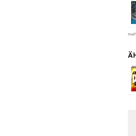
meh
Ä