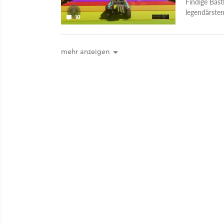
Findige Bast
legendärsten
10
verblüffend.
mehr anzeigen