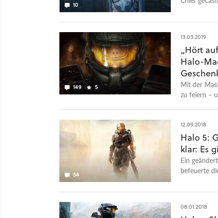
10
des Ego-Shoo
13.03.2019
„Hört auf
Halo-Mac
Geschen
Mit der Mas
149
5
zu feiern –
Industries in
12.09.2018
Halo 5: G
klar: Es 
Ein geänder
befeuerte di
54
verneint.
08.01.2018