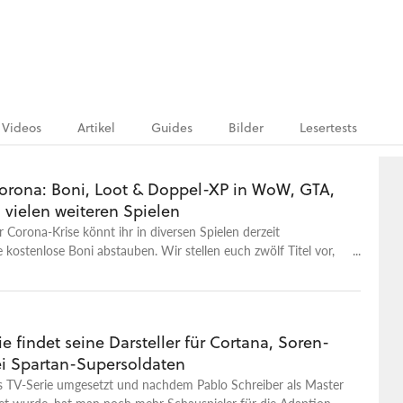
Videos
Artikel
Guides
Bilder
Lesertests
rona: Boni, Loot & Doppel-XP in WoW, GTA,
 vielen weiteren Spielen
Corona-Krise könnt ihr in diversen Spielen derzeit
 kostenlose Boni abstauben. Wir stellen euch zwölf Titel vor,
 diese Weise die Quarantäne erleichtern.
e findet seine Darsteller für Cortana, Soren-
ei Spartan-Supersoldaten
ls TV-Serie umgesetzt und nachdem Pablo Schreiber als Master
tet wurde, hat man noch mehr Schauspieler für die Adaption