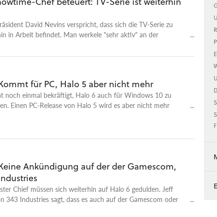
owtime-Chef beteuert: TV-Serie ist weiterhin
G
U
sident David Nevins verspricht, dass sich die TV-Serie zu
R
in in Arbeit befindet. Man werkele "sehr aktiv" an der
P
g.
E
W
U
 Kommt für PC, Halo 5 aber nicht mehr
at noch einmal bekräftigt, Halo 6 auch für Windows 10 zu
S
hen. Einen PC-Release von Halo 5 wird es aber nicht mehr
S
F
 Keine Ankündigung auf der der Gamescom,
Industries
ter Chief müssen sich weiterhin auf Halo 6 gedulden. Jeff
on 343 Industries sagt, dass es auch auf der Gamescom oder
e neuen Infos geben wird.