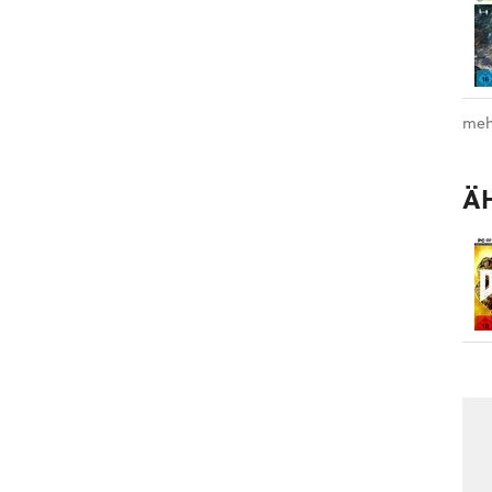
meh
Ä