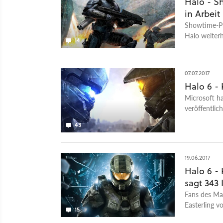
Halo - Sh
in Arbeit
Showtime-Prä
Halo weiterh
14
Fertigstellun
07.07.2017
Halo 6 -
Microsoft h
veröffentlic
geben.
43
19.06.2017
Halo 6 -
sagt 343 
Fans des Mas
Easterling v
15
der PAX kein