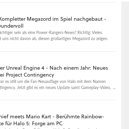
 Kompletter Megazord im Spiel nachgebaut -
wundervoll
htiger sein als eine Power-Rangers-News? Richtig: Vieles.
t uns nicht davon ab, diesen großartigen Megazord zu zeigen.
der Unreal Engine 4 - Nach einem Jahr: Neues
ei Project Contingency
war es still um die Fan-Neuauflage von Halo mit dem Namen
tingency. Jetzt gibt es ein neues Update samt Gameplay-Video,
ten Fortschritte zeigt.
hief meets Mario Kart - Berühmte Rainbow-
te für Halo 5: Forge am PC