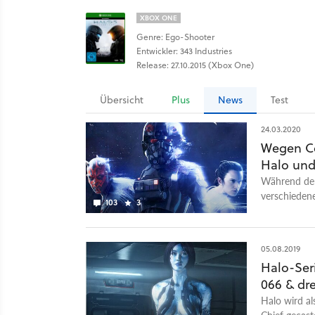
XBOX ONE
Genre: Ego-Shooter
Entwickler: 343 Industries
Release: 27.10.2015 (Xbox One)
Übersicht
Plus
News
Test
24.03.2020
Wegen Co
Halo und
Während der 
verschiedene
103
3
die euch auf
05.08.2019
Halo-Seri
066 & dr
Halo wird a
Chief gecas