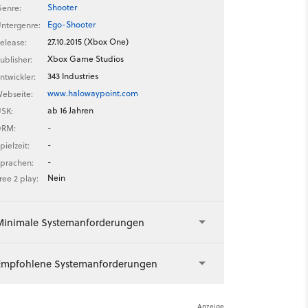
Shooter
enre:
Ego-Shooter
ntergenre:
27.10.2015 (Xbox One)
elease:
Xbox Game Studios
ublisher:
343 Industries
ntwickler:
www.halowaypoint.com
ebseite:
ab 16 Jahren
SK:
-
DRM:
-
pielzeit:
-
prachen:
Nein
ree 2 play:
Minimale Systemanforderungen
Empfohlene Systemanforderungen