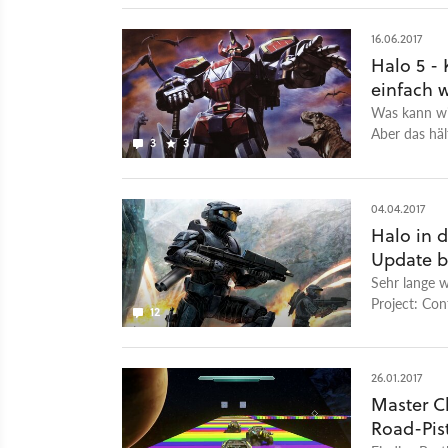
16.06.2017
Halo 5 -
einfach 
Was kann wic
Aber das häl
3
3
04.04.2017
Halo in 
Update b
Sehr lange 
Project: Con
12
das die neues
26.01.2017
Master C
Road-Pis