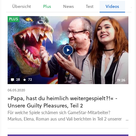
Übersicht
Plus
News
Test
Videos
Ar
PLUS
28
72
19:26
06.05.2020
»Papa, hast du heimlich weitergespielt?!« -
Unsere Guilty Pleasures, Teil 2
Für welche Spiele schämen sich GameStar-Mitarbeiter?
Markus, Elena, Roman aus und Vali berichten in Teil 2 unserer
Serie über ihre ganz persönlichen Guilty Pleasures. Es sind
nicht immer schlechte Spiele, aber solche, von denen man