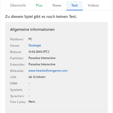
Übersicht
Plus
News
Test
Videos
Ar
Zu diesem Spiel gibt es noch keinen Test.
Allgemeine Informationen
PC
Plattform:
Strategie
Genre:
13.02.2003 (PC)
Release:
Paradox Interactive
Publisher:
Paradox Interactive
Entwickler:
www.heartsofirongame.com
Webseite:
ab 12 Jahren
USK:
-
DRM:
-
Spielzeit:
-
Sprachen:
Nein
Free 2 play: