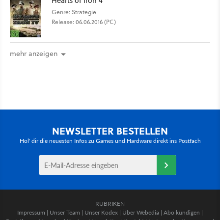
Hearts of Iron 4
Genre: Strategie
Release: 06.06.2016 (PC)
mehr anzeigen
NEWSLETTER BESTELLEN
Hol' dir die neuesten Infos zu Games und Hardware direkt ins Postfach
RUBRIKEN
Impressum
|
Unser Team
|
Unser Kodex
|
Über Webedia
|
Abo kündigen
|