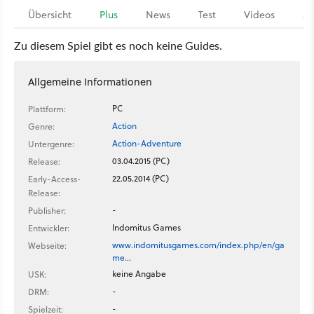
Übersicht
Plus
News
Test
Videos
Ar
Zu diesem Spiel gibt es noch keine Guides.
Allgemeine Informationen
PC
Plattform:
Action
Genre:
Action-Adventure
Untergenre:
03.04.2015 (PC)
Release:
22.05.2014 (PC)
Early-Access-
Release:
-
Publisher:
Indomitus Games
Entwickler:
www.indomitusgames.com/index.php/en/ga
Webseite:
me…
keine Angabe
USK:
-
DRM:
-
Spielzeit: