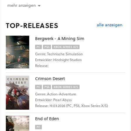
mehr anzeigen
TOP-RELEASES
alle anzeigen
Bergwerk - A Mining Sim
PC
PS5
XBOX SERIES X/S
Genre: Technische Simulation
Entwickler: Hindsight Studios
Release:
Crimson Desert
PC
PS5
XBOX SERIES X/S
Genre: Action-Adventure
Entwickler: Pearl Abyss
Release: 19.03.2026 (PC, PS5, Xbox Series X/S)
End of Eden
PC