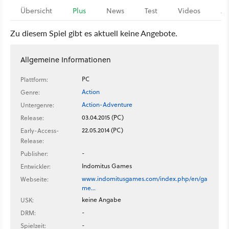
Übersicht
Plus
News
Test
Videos
Ar
Zu diesem Spiel gibt es aktuell keine Angebote.
Allgemeine Informationen
PC
Plattform:
Action
Genre:
Action-Adventure
Untergenre:
03.04.2015 (PC)
Release:
22.05.2014 (PC)
Early-Access-
Release:
-
Publisher:
Indomitus Games
Entwickler:
www.indomitusgames.com/index.php/en/ga
Webseite:
me…
keine Angabe
USK:
-
DRM:
-
Spielzeit: