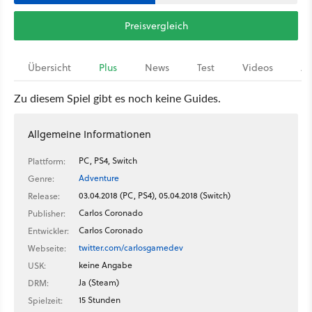
Preisvergleich
Übersicht
Plus
News
Test
Videos
Ar
Zu diesem Spiel gibt es noch keine Guides.
Allgemeine Informationen
PC, PS4, Switch
Plattform:
Adventure
Genre:
03.04.2018 (PC, PS4), 05.04.2018 (Switch)
Release:
Carlos Coronado
Publisher:
Carlos Coronado
Entwickler:
twitter.com/carlosgamedev
Webseite:
keine Angabe
USK:
Ja (Steam)
DRM:
15 Stunden
Spielzeit: