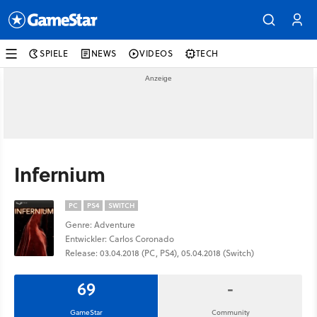
SPIELE
NEWS
VIDEOS
TECH
Infernium
PC
PS4
SWITCH
Genre: Adventure
Entwickler: Carlos Coronado
Release: 03.04.2018 (PC, PS4), 05.04.2018 (Switch)
69
-
GameStar
Community