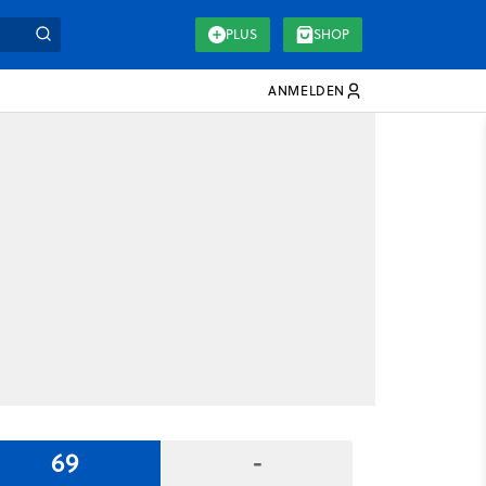
PLUS
SHOP
ANMELDEN
69
-