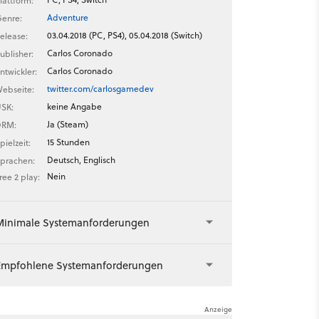
lattform:
Adventure
enre:
03.04.2018 (PC, PS4), 05.04.2018 (Switch)
elease:
Carlos Coronado
ublisher:
Carlos Coronado
ntwickler:
twitter.com/carlosgamedev
ebseite:
keine Angabe
SK:
Ja (Steam)
DRM:
15 Stunden
pielzeit:
Deutsch, Englisch
prachen:
Nein
ree 2 play:
Minimale Systemanforderungen
Empfohlene Systemanforderungen