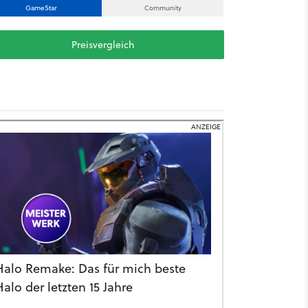
GameStar
Community
Preisvergleich