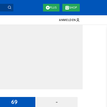
PLUS
SHOP
ANMELDEN
69
-