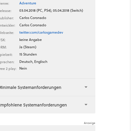
Adventure
enre:
03.04.2018 (PC, PS4), 05.04.2018 (Switch)
elease:
Carlos Coronado
ublisher:
Carlos Coronado
ntwickler:
twitter.com/carlosgamedev
ebseite:
keine Angabe
SK:
Ja (Steam)
DRM:
15 Stunden
pielzeit:
Deutsch, Englisch
prachen:
Nein
ree 2 play:
Minimale Systemanforderungen
Empfohlene Systemanforderungen