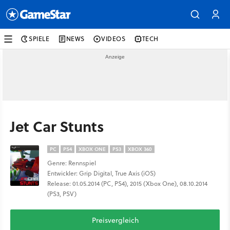
SPIELE
NEWS
VIDEOS
TECH
Jet Car Stunts
PC
PS4
XBOX ONE
PS3
XBOX 360
Genre: Rennspiel
Entwickler: Grip Digital, True Axis (iOS)
Release: 01.05.2014 (PC, PS4), 2015 (Xbox One), 08.10.2014
(PS3, PSV)
Preisvergleich