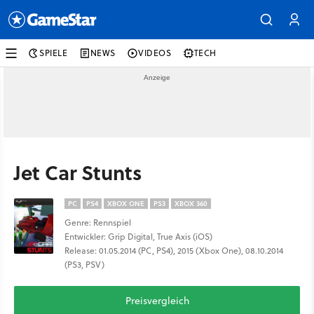
SPIELE
NEWS
VIDEOS
TECH
Jet Car Stunts
PC
PS4
XBOX ONE
PS3
XBOX 360
Genre: Rennspiel
Entwickler: Grip Digital, True Axis (iOS)
Release: 01.05.2014 (PC, PS4), 2015 (Xbox One), 08.10.2014
(PS3, PSV)
Preisvergleich