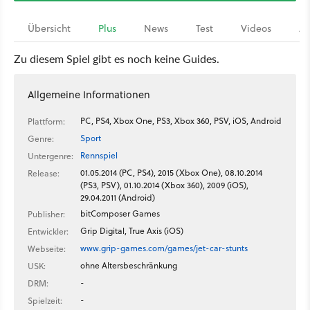
Übersicht
Plus
News
Test
Videos
Ar
Zu diesem Spiel gibt es noch keine Guides.
Allgemeine Informationen
PC, PS4, Xbox One, PS3, Xbox 360, PSV, iOS, Android
Plattform:
Sport
Genre:
Rennspiel
Untergenre:
01.05.2014 (PC, PS4), 2015 (Xbox One), 08.10.2014
Release:
(PS3, PSV), 01.10.2014 (Xbox 360), 2009 (iOS),
29.04.2011 (Android)
bitComposer Games
Publisher:
Grip Digital, True Axis (iOS)
Entwickler:
www.grip-games.com/games/jet-car-stunts
Webseite:
ohne Altersbeschränkung
USK:
-
DRM:
-
Spielzeit: