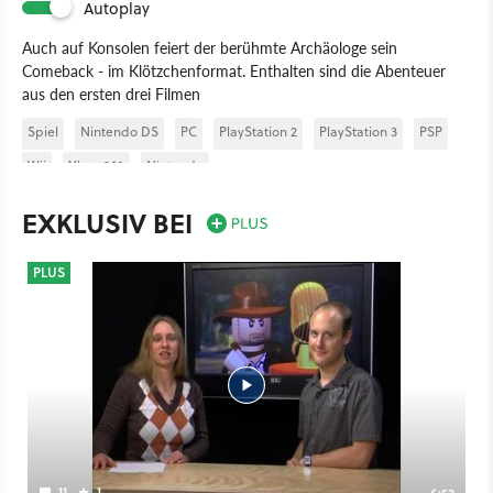
Autoplay
Auch auf Konsolen feiert der berühmte Archäologe sein
Comeback - im Klötzchenformat. Enthalten sind die Abenteuer
aus den ersten drei Filmen
Spiel
Nintendo DS
PC
PlayStation 2
PlayStation 3
PSP
Wii
Xbox 360
Nintendo
EXKLUSIV BEI
PLUS
11
1