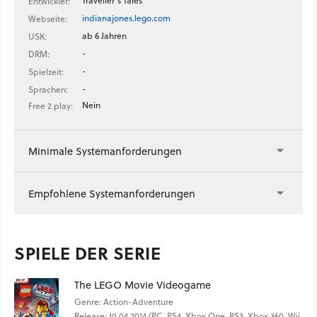
Traveller's Tales
Entwickler:
indianajones.lego.com
Webseite:
ab 6 Jahren
USK:
-
DRM:
-
Spielzeit:
-
Sprachen:
Nein
Free 2 play:
Minimale Systemanforderungen
Empfohlene Systemanforderungen
SPIELE DER SERIE
The LEGO Movie Videogame
Genre: Action-Adventure
Release: 10.04.2014 (PC, PS4, Xbox One, PS3, Xbox 360, Wii