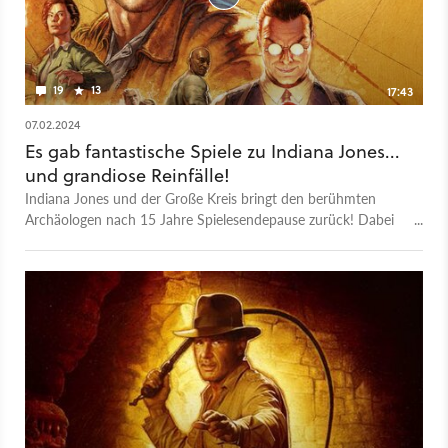
19
13
17:43
07.02.2024
Es gab fantastische Spiele zu Indiana Jones...
und grandiose Reinfälle!
Indiana Jones und der Große Kreis bringt den berühmten
Archäologen nach 15 Jahre Spielesendepause zurück! Dabei
blickt der Schlapphutträger auf eine durchaus lange und
umfangreiche Spielehistorie zurück. Angefangen bei den
ersten zaghaften Versuchen auf dem Atari, über den riesigen
Hit Fate of Atlantis bis hin zum Reinfall Stab der Könige hat
der gute Mann schon so einiges in seiner Gamingkarriere
erlebt. Weil Indy 2024 als Spieleheld zurückkehrt, ist der
perfekte Zeitpunkt gekommen, um die größten Erfolge und
Reinfälle von Indiana Jones noch einmal Revue passieren zu
lassen.