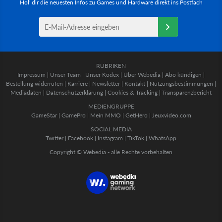
Hol' dir die neuesten Infos zu Games und Hardware direkt ins Postfach
RUBRIKEN
Impressum
|
Unser Team
|
Unser Kodex
|
Über Webedia
|
Abo kündigen
|
Bestellung widerrufen
|
Karriere
|
Newsletter
|
Kontakt
|
Nutzungsbestimmungen
|
Mediadaten
|
Datenschutzerklärung
|
Cookies & Tracking
|
Transparenzbericht
MEDIENGRUPPE
GameStar
|
GamePro
|
Mein MMO
|
GetHero
|
Jeuxvideo.com
SOCIAL MEDIA
Twitter
|
Facebook
|
Instagram
|
TikTok
|
WhatsApp
Copyright © Webedia - alle Rechte vorbehalten