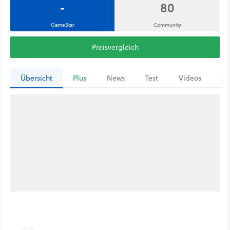
-
80
GameStar
Community
Preisvergleich
Übersicht
Plus
News
Test
Videos
Ar