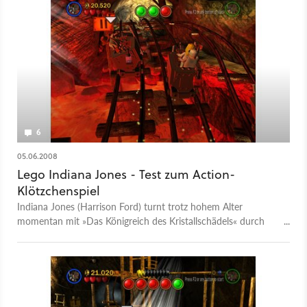
6
05.06.2008
Lego Indiana Jones - Test zum Action-
Klötzchenspiel
Indiana Jones (Harrison Ford) turnt trotz hohem Alter
momentan mit »Das Königreich des Kristallschädels« durch
sein viertes Kino-Abenteuer und auch auf dem PC dürfen Sie
ab sofort Schätze suchen und die Peitsche schwingen. Daniel
Matschijewsky hat das an die ersten drei Spielfilme angelehnte
Lego Indiana Jones: Die legendären Abenteuer durchgespielt
und verrät im GameStar-Test weshalb Traveller?s Tales
neuester Bauklotz-Ableger nicht nur ein Spaß für junge