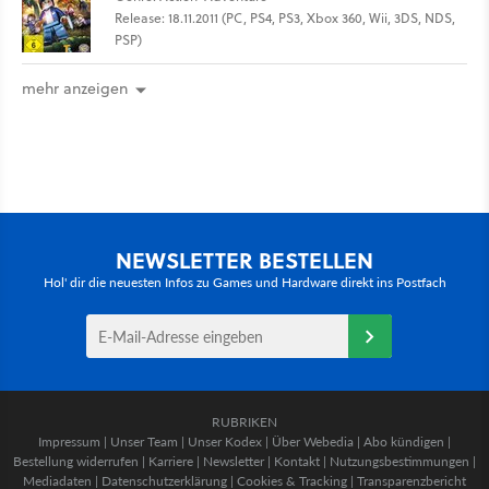
Release: 18.11.2011 (PC, PS4, PS3, Xbox 360, Wii, 3DS, NDS,
PSP)
mehr anzeigen
NEWSLETTER BESTELLEN
Hol' dir die neuesten Infos zu Games und Hardware direkt ins Postfach
RUBRIKEN
Impressum
|
Unser Team
|
Unser Kodex
|
Über Webedia
|
Abo kündigen
|
Bestellung widerrufen
|
Karriere
|
Newsletter
|
Kontakt
|
Nutzungsbestimmungen
|
Mediadaten
|
Datenschutzerklärung
|
Cookies & Tracking
|
Transparenzbericht