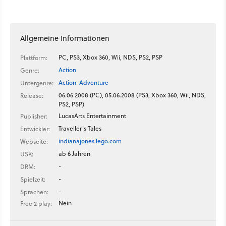
Allgemeine Informationen
PC, PS3, Xbox 360, Wii, NDS, PS2, PSP
Plattform:
Action
Genre:
Action-Adventure
Untergenre:
06.06.2008 (PC), 05.06.2008 (PS3, Xbox 360, Wii, NDS,
Release:
PS2, PSP)
LucasArts Entertainment
Publisher:
Traveller's Tales
Entwickler:
indianajones.lego.com
Webseite:
ab 6 Jahren
USK:
-
DRM:
-
Spielzeit:
-
Sprachen:
Nein
Free 2 play: