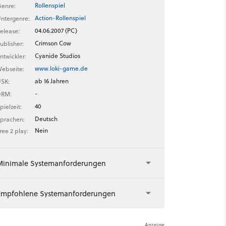
Rollenspiel
enre:
Action-Rollenspiel
ntergenre:
04.06.2007 (PC)
elease:
Crimson Cow
ublisher:
Cyanide Studios
ntwickler:
www.loki-game.de
ebseite:
ab 16 Jahren
SK:
-
DRM:
40
pielzeit:
Deutsch
prachen:
Nein
ree 2 play:
Minimale Systemanforderungen
Empfohlene Systemanforderungen