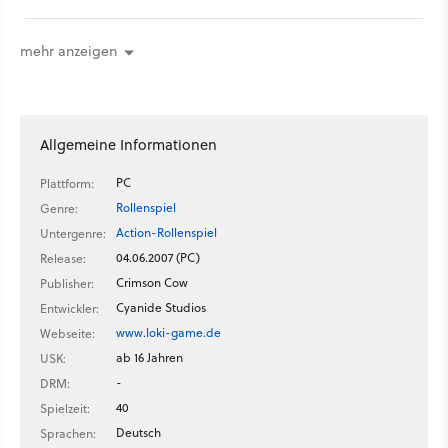
finalen Gameplay-Trailer veröffentlicht. Das Video bietet über
eine Minute an Filmmaterial und zeigt Ihnen den griechischen
Krieger in Aktion. Der Held aus dem Mittelmeer-Staat setzt
mehr anzeigen
bei den Scharmützeln scharfe Schwerter und gut gespannte
Bögen ein.
Allgemeine Informationen
PC
Plattform:
Rollenspiel
Genre:
Action-Rollenspiel
Untergenre:
04.06.2007 (PC)
Release:
Crimson Cow
Publisher:
Cyanide Studios
Entwickler:
www.loki-game.de
Webseite:
ab 16 Jahren
USK:
-
DRM:
40
Spielzeit:
Deutsch
Sprachen: