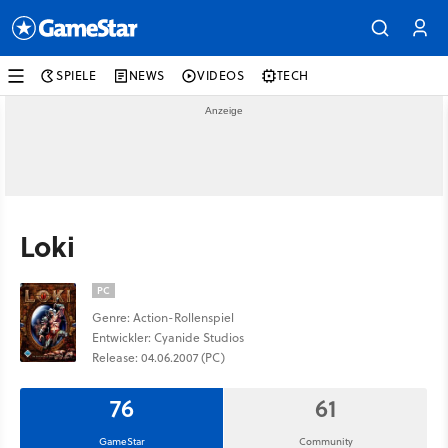
SPIELE
NEWS
VIDEOS
TECH
Loki
PC
Genre: Action-Rollenspiel
Entwickler: Cyanide Studios
Release: 04.06.2007 (PC)
76
61
GameStar
Community