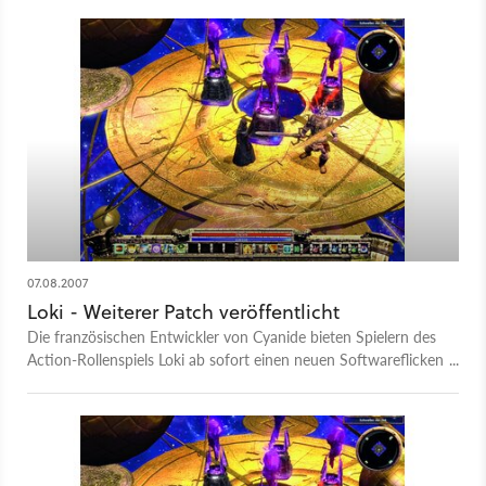
knapp einen GigaByte große Demoversion an.
07.08.2007
Loki - Weiterer Patch veröffentlicht
Die französischen Entwickler von Cyanide bieten Spielern des
Action-Rollenspiels Loki ab sofort einen neuen Softwareflicken
an. Das Update auf Version 1.0.6.0 behebt zum einen
zahlreiche Bugs und Fehler im Spielablauf. So machten sich
die Programmierer etwa an Zaubersprüchen, Portalen und
Quests zu schaffen, korrigierten Schreibfehler und schenken
wiederbelebten Helden zukünftig volle Gesundheit. Zum