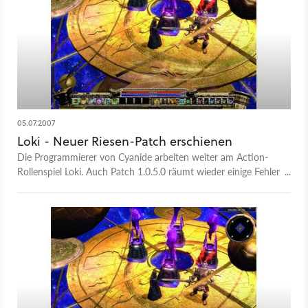
anderen schraubt das Update an der Spielbalance: Während
etwa das benötigte Material zum Schmieden von
Ausrüstungsgegenständen künftig geringer ausfällt, wurde der
Gewinn von Erfahrungspunkten bei einigen Gegner-Klassen
erhöht. Die englische Liste sämtlicher Änderungen finden Sie
auf der zweiten Seite dieses Artikels.
05.07.2007
Loki - Neuer Riesen-Patch erschienen
Die Programmierer von Cyanide arbeiten weiter am Action-
Rollenspiel Loki. Auch Patch 1.0.5.0 räumt wieder einige Fehler
aus dem Weg. Darunter sind Probleme beim Questlog, bei
falsch positionierten Nichtspielercharakteren und beim
Wechseln des Schwierigkeitsgrades. Ansonsten standen auch
Korrekturen beim Balancing auf den Plan der Entwickler.