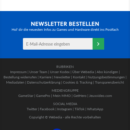
NEWSLETTER BESTELLEN
Hol' dir die neuesten Infos zu Games und Hardware direkt ins Postfach
RUBRIKEN
Impressum
|
Unser Team
|
Unser Kodex
|
Über Webedia
|
Abo kündigen
|
Bestellung widerrufen
|
Karriere
|
Newsletter
|
Kontakt
|
Nutzungsbestimmungen
|
Mediadaten
|
Datenschutzerklärung
|
Cookies & Tracking
|
Transparenzbericht
MEDIENGRUPPE
GameStar
|
GamePro
|
Mein MMO
|
GetHero
|
Jeuxvideo.com
SOCIAL MEDIA
Twitter
|
Facebook
|
Instagram
|
TikTok
|
WhatsApp
Copyright © Webedia - alle Rechte vorbehalten