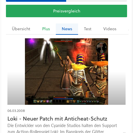
Preisvergleich
Übersicht
Plus
News
Test
Videos
Ar
06.03.2008
Loki - Neuer Patch mit Anticheat-Schutz
Die Entwickler von den Cyanide Studios halten den Support
zum Action-Rollenspiel Loki: Im Bannkreis der Götter