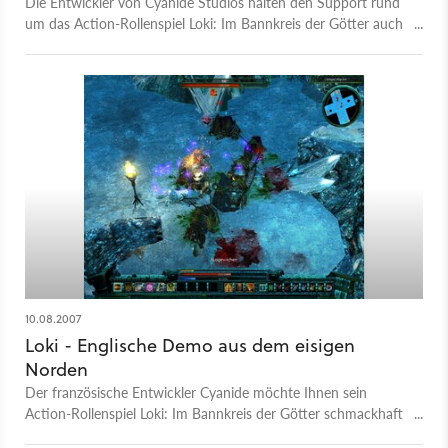
Die Entwickler von Cyanide Studios halten den Support rund
um das Action-Rollenspiel Loki: Im Bannkreis der Götter auch
weiterhin aufrecht. Aus diesem Grund steht ab sofort ein
neuer Patch zum Download bereit. Das Update auf Version
1.0.6.7 behebt einige Bugs und nimmt Änderungen am
Balancing vor. Zudem wurde die Levelbegrenzung im
Multiplayer-Modus aufgehoben. Achtung: Es handelt sich um
einen Beta-Patch, so dass es noch zu Problemen kommen
kann.
10.08.2007
Loki - Englische Demo aus dem eisigen
Norden
Der französische Entwickler Cyanide möchte Ihnen sein
Action-Rollenspiel Loki: Im Bannkreis der Götter schmackhaft
machen und bietet Ihnen ab sofort eine umfangreiche und