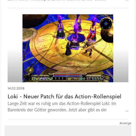
weiterhin aufrecht. So steht ab sofort ein neuer Patch zum
Download bereit. Das Update auf Version 1.0.8.3 behebt unter
anderem einen Crash-Bug, der bei der Verwendung der Alt +
Tab-Tastenkombination auftreten kann. Zudem wurde ein
Anticheat-Schutz eingebaut, der Spieler mit aktivierten
Modifikationen von der Ladder ausschließt beziehungsweise
als "nicht klassifiziert" deklariert.
14.02.2008
Loki - Neuer Patch für das Action-Rollenspiel
Lange Zeit war es ruhig um das Action-Rollenspiel Loki: Im
Bannkreis der Götter geworden. Jetzt aber gibt es ein
Lebenszeichen in Form eines neuen Updates. Der Patch bringt
das Spiel auf Version 1.0.8.2 und ist stolze 165 MByte groß.
Konkrete Details zu den Änderungen, die das Update mit sich
bringt, liegen allerdings derzeit nicht vor.